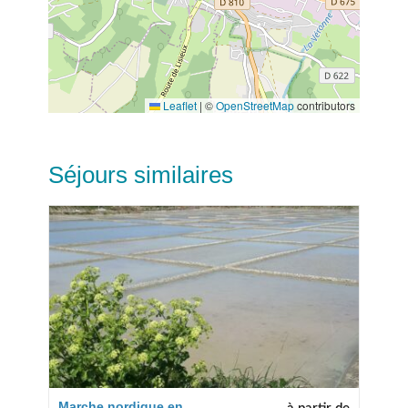
Leaflet
|
©
OpenStreetMap
contributors
Séjours similaires
Marche nordique en