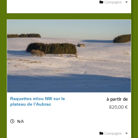
Campagne
Raquettes et/ou NW sur le
à partir de
plateau de l’Aubrac
820,00
€
N/A
Campagne