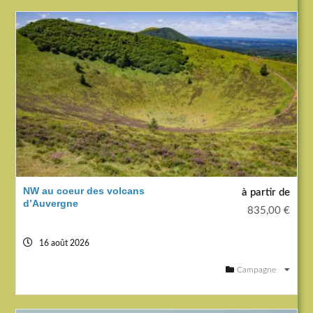
NW au coeur des volcans
à partir de
d’Auvergne
835,00
€
16 août 2026
Campagne