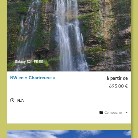
NW en « Chartreuse »
à partir de
695,00
€
N/A
Campagne