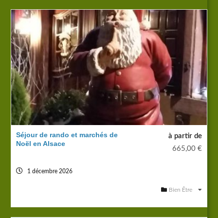
Séjour de rando et marchés de
à partir de
Noël en Alsace
665,00
€
1 décembre 2026
Bien Être