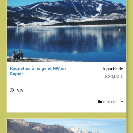
Raquettes à neige et NW en
à partir de
Capcir
820,00
€
N/A
Bien Être