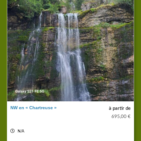
NW en « Chartreuse »
à partir de
695,00
€
N/A