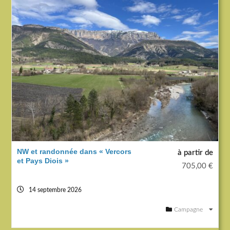
NW et randonnée dans « Vercors
à partir de
et Pays Diois »
705,00
€
14 septembre 2026
Campagne