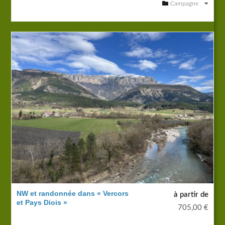
Campagne
NW et randonnée dans « Vercors
à partir de
et Pays Diois »
705,00
€