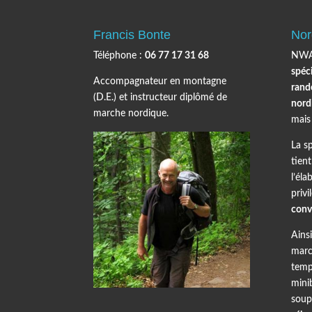
Francis Bonte
Nor
Téléphone :
06 77 17 31 68
NWA
spéci
Accompagnateur en montagne
rand
(D.E.) et instructeur diplômé de
nord
marche nordique.
mais
La sp
tien
l’éla
priv
convi
Ains
marc
temp
mini
soup