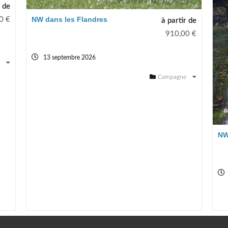
r de
NW dans les Flandres
0
€
à partir de
910,00
€
13 septembre 2026
e
Campagne
NW