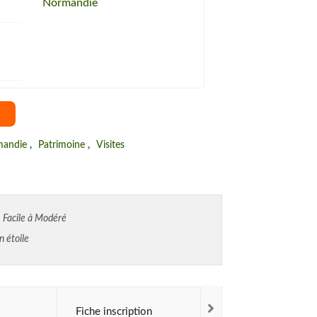
Normandie
andie
,
Patrimoine
,
Visites
: Facile à Modéré
n étoile
Fiche inscription
Photos