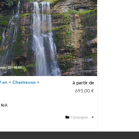
 en « Chartreuse »
à partir de
695,00
€
N/A
Campagne