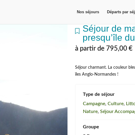
Nos séjours
Départs par sé
Séjour de ma
presqu’île d
à partir de
795,00
€
Séjour charmant. La couleur bleu
îles Anglo-Normandes !
Type de séjour
Campagne
,
Culture
,
Litt
Nature
,
Séjour Accompa
Groupe