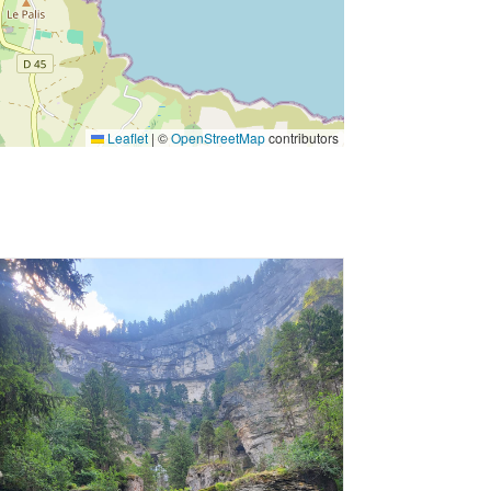
Leaflet
|
©
OpenStreetMap
contributors