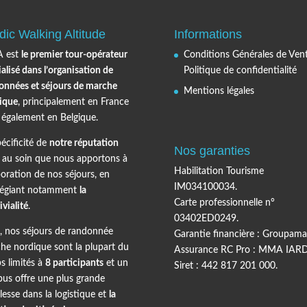
dic Walking Altitude
Informations
 est
le premier tour-opérateur
Conditions Générales de Vent
alisé dans l’organisation de
Politique de confidentialité
onnées et séjours de marche
Mentions légales
ique
, principalement en France
 également en Belgique.
écificité de
notre réputation
Nos garanties
t au soin que nous apportons à
Habilitation Tourisme
boration de nos séjours, en
IM034100034.
ilégiant notamment
la
Carte professionnelle n°
vialité
.
03402ED0249.
i, nos séjours de randonnée
Garantie financière : Groupama
he nordique sont la plupart du
Assurance RC Pro : MMA IARD
s limités à
8 participants
et un
Siret : 442 817 201 000.
bus offre une plus grande
lesse dans la logistique et
la