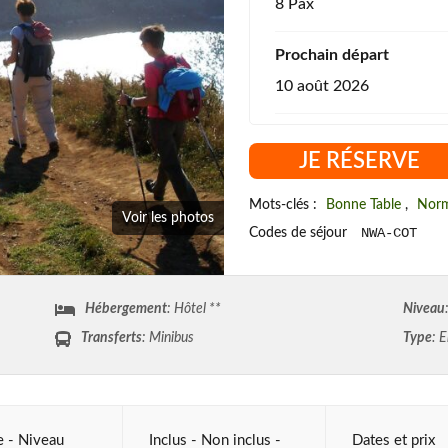
8 Pax
Prochain départ
10 août 2026
JE RÉSERVE
Mots-clés :
Bonne Table
,
Norm
Voir les photos
NWA-COT
Codes de séjour
Hébergement
: Hôtel **
Niveau
Transferts
: Minibus
Type
: E
re - Niveau
Inclus - Non inclus -
Dates et prix