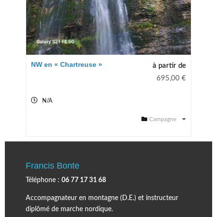
NW en « Chartreuse »
à partir de
695,00
€
N/A
Campagne
Francis Bonte
Téléphone :
06 77 17 31 68
Accompagnateur en montagne (D.E.) et instructeur
diplômé de marche nordique.