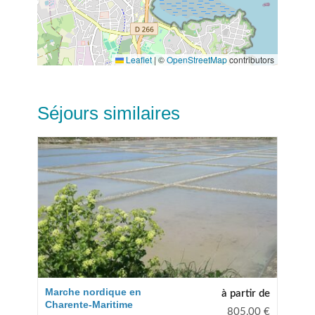
Leaflet
|
©
OpenStreetMap
contributors
Séjours similaires
Marche nordique en
à partir de
Charente-Maritime
805,00
€