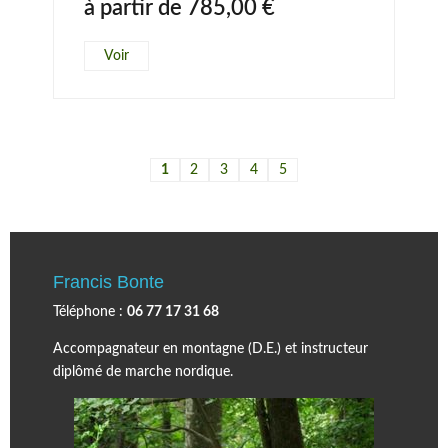
à partir de
785,00
€
Voir
1
2
3
4
5
Francis Bonte
Téléphone :
06 77 17 31 68
Accompagnateur en montagne (D.E.) et instructeur
diplômé de marche nordique.