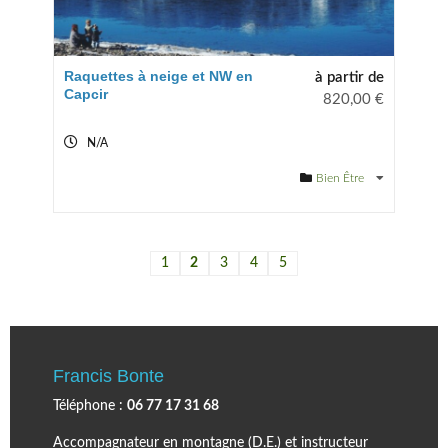
Raquettes à neige et NW en
à partir de
Capcir
820,00
€
N/A
Bien Être
1
2
3
4
5
Francis Bonte
Téléphone :
06 77 17 31 68
Accompagnateur en montagne (D.E.) et instructeur